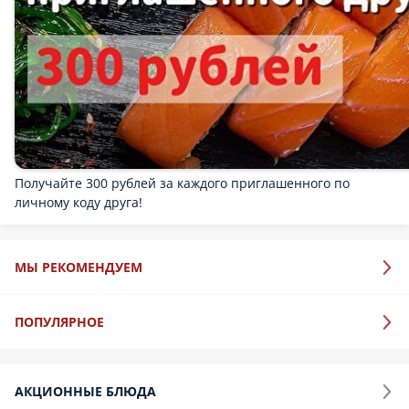
Горячие роллы
Запеченые роллы
Классические роллы
Детское меню
Снэки
Поке
Салаты
Суши-торты