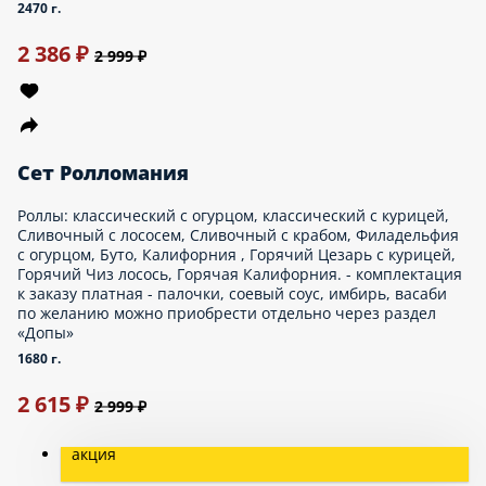
кунжут, соус унаги), Ча-Морковча (огурец, морковь острая,
перец болгарский, салат китайский, кунжут), Горячий Сырный
цыпленок, Горячий Якудза, Запеченный Вегги чиз, Запеченный
Бекон.
1660 г.
Опции
999 ₽
Сет Хочу лето
Роллы: Горячий сырный цыпленок, Горячий цезарь,
Жемчужина, Алоха, Ясай, Вегги чиз, Жаренный с крабом, Ролл с
курицей, Ролл с огурцом.
1980 г.
Опции
999 ₽
Сет Скоро весна