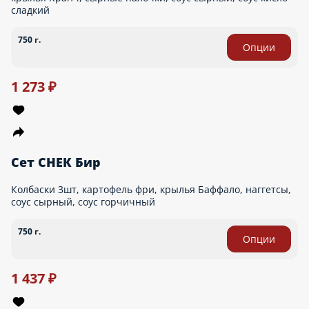
Сет Хит
Роллы: Филадельфия 1/2, Цезарь с курицей - комплектация к
заказу платная - палочки, соевый соус, имбирь, васаби по
желанию можно приобрести отдельно через раздел «Допы»
290 г.
Опции
525 ₽
569 ₽
акция
Сет Быстрый
Пицца Маргарита 30 см, Ролл Горячий Якудза - комплектация к
заказу платная - палочки, соевый соус, имбирь, васаби по
желанию можно приобрести отдельно через раздел «Допы»
660 г.