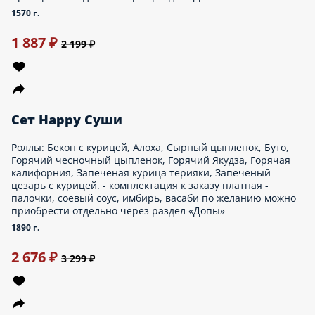
3850 г.
Опции
1 999 ₽
Сет Супер десять
Состав: пиццы 33см ЛАЙТ: Охотник, Суприм, Ветчина и грибы,
Грибная, Палермо, Бонито, 1000 островов, Маргарита, Цезарь,
Гавайская.
5400 г.
Опции
2 799 ₽
Сет Сугроб
Роллы: Суси пицца с курицей, Горячий Якудза, Горячий Сырный
цыпленок, Жареный с курицей, Вегги чиз, Маме тори маки,
Алоха.
1700 г.