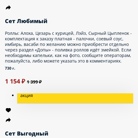
Сет Рыбка
Роллы: Филадельфия ролл с копченым лососем, Филадельфия
ролл с креветкой, Инь-янь. - комплектация к заказу платная -
палочки, соевый соус, имбирь, васаби по желанию можно
приобрести отдельно через раздел «Допы»
560 г.
1 257 ₽
1 399 ₽
Сет Темпура
Роллы: Жареный с лососем, Жареный с курицей, Жареный с
крабом, Жареный с угрем и огурцом, Жареный с креветкой и
масаго - комплектация к заказу платная - палочки, соевый соус,
имбирь, васаби по желанию можно приобрести отдельно через
раздел «Допы»
720 г.
1 362 ₽
1 499 ₽