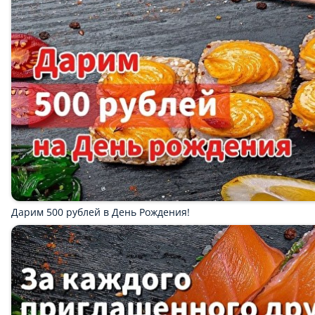
ASIA hot и Супы
Манты
Счастливые Часы Вс-Чт 08-17
Сеты
Пицца-боксы
Пицца 30см
Пицца 25см
Роллы