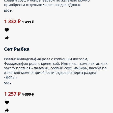
1680 г.
2 615 ₽
2 999 ₽
акция
Великолепная семерка
Состав: пиццы 30см: Баварская с горчицей, Гавайская,
Пепперони, Цыпленок барбекю, Грибная, Охотник, Мясной пир.
3460 г.
3 282 ₽
4 099 ₽
Сет Царь
Пиццы: Лайт Маргарита 30см, Лайт Чикен 30см, Лайт Фелиция
30см; Роллы: Бекон с курицей, Алоха, Цезарь с курицей, Сырный
цыпленок, Манчестер, Запеченая Курица терияки, Запеченый
Барбекью, Запеченый Чеддер чиз, Запеченый Чесночный
цыпленок. - комплектация к заказу платная - палочки, соевый