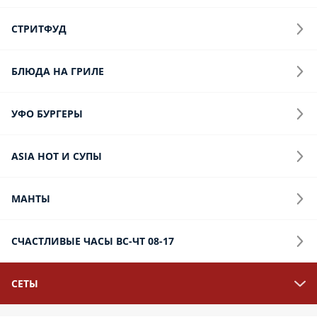
Десерты
Напитки
Допы
На обед 9:00-15:00
Пицца 32см
8 марта
Доставка продуктов и лекарств
29 минут или БЕСПЛАТНО (м-н Алсу)