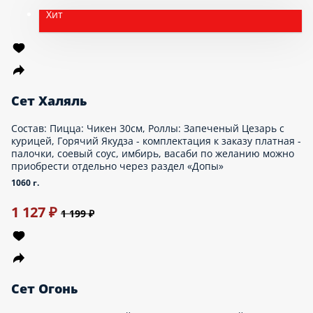
роллов идёт змейкой. Если необходимы капельки, как на фото,
сообщите операторам, пожалуйста, либо можете указать это в
комментариях.
1360 г.
1 815 ₽
2 099 ₽
акция
Сет Хит Трио
Пиццы 30см: Пеппер, Фелиция, Ветчина и грибы.
1520 г.
Опции
1 448 ₽
1 599 ₽
Сет Горячая рыбка
Роллы: Запеченая Филадельфия, Запеченый Краб, Горячий Чиз