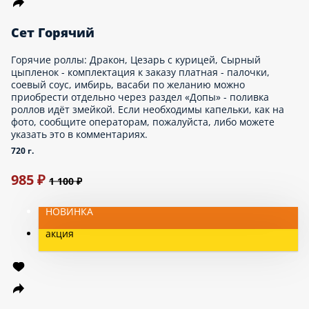
790 г.
1 141 ₽
1 269 ₽
акция
Сет Солнечный
Горячие роллы: Якудза, Дракон, Жаренный с курицей и
огурцом, Жаренный с крабом, Жаренный с курицей и ананасом
- комплектация к заказу платная - палочки, соевый соус,
имбирь, васаби по желанию можно приобрести отдельно через
раздел «Допы» - поливка роллов идёт змейкой. Если
необходимы капельки, как на фото, сообщите операторам,
пожалуйста, либо можете указать это в комментариях.
920 г.
1 317 ₽
1 599 ₽
Сет Запеченный