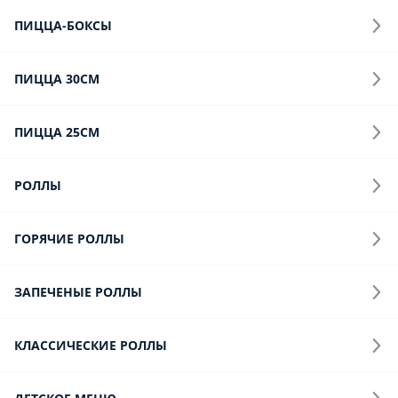
Сет СНЕК Микс
Креветки жареные в чесночном соусе, картофель фри, крылья
Кранч, сырные палочки, соус сырный, соус кисло-сладкий
750 г.
Опции
1 273 ₽
Сет СНЕК Бир
Колбаски 3шт, картофель фри, крылья Баффало, наггетсы, соус
сырный, соус горчичный
750 г.
Опции
1 437 ₽
Сет Ваш выбор