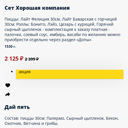
Опции
999 ₽
Сет Жаркий
Роллы: Зеленый (лосось темпура, укроп, сливочный сыр, огурец,
соус 1000 островов), Жара (креветка темпура, огурец,
сливочный сыр, кунжут, соус унаги), Ча-Морковча (огурец,
острая морковь, салат китайский, перец болгарский), Горячий
Чесночный цыпленок, Горячий Цезарь, Запеченный курица
терияки, Запеченный Барбекю.
1700 г.
Опции
999 ₽
Сет Пляжный
Роллы: Рэд (креветка темпура, огурец, сливочный сыр, икра
масаго), Сэлтон (лосось темпура, сливочный сыр, огурец,