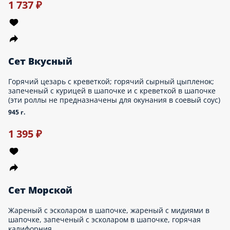
Роллы: с огурцом, с салатом, Филадельфия с огурцом,
Калифорния с крабом. - комплектация к заказу платная -
палочки, соевый соус, имбирь, васаби по желанию можно
приобрести отдельно через раздел «Допы»
560 г.
975 ₽
Сет Горячий
Горячие роллы: Дракон, Цезарь с курицей, Сырный цыпленок -
комплектация к заказу платная - палочки, соевый соус, имбирь,
васаби по желанию можно приобрести отдельно через раздел
«Допы» - поливка роллов идёт змейкой. Если необходимы
капельки, как на фото, сообщите операторам, пожалуйста, либо
можете указать это в комментариях.
720 г.
985 ₽
1 100 ₽
НОВИНКА