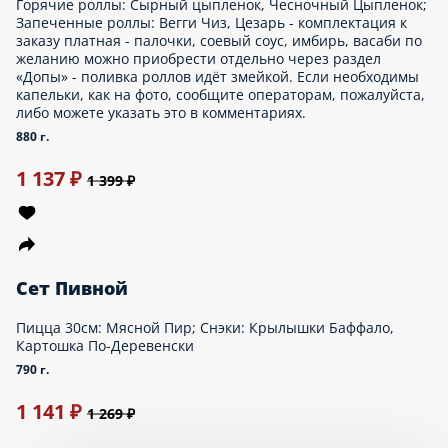
лосось, Горячая Калифорния. - комплектация к заказу платная -
палочки, соевый соус, имбирь, васаби по желанию можно
приобрести отдельно через раздел «Допы»
890 г.
1 475 ₽
1 699 ₽
Хит
Сет Именинник
Роллы: Калифорния с крабом, Сырный цыпленок, Филадельфия
с огурцом; Пиццы: Лайт Гавайская 30см, Лайт Охотник 30см. -
комплектация к заказу платная - палочки, соевый соус, имбирь,
васаби по желанию можно приобрести отдельно через раздел
«Допы»
1570 г.
1 887 ₽
2 199 ₽