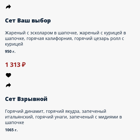
757 ₽
акция
Сет Вау
Роллы: Дракон 1/2, Сырный цыпленок, Буто - комплектация к
заказу платная - палочки, соевый соус, имбирь, васаби по
желанию можно приобрести отдельно через раздел «Допы» -
поливка роллов идёт змейкой. Если необходимы капельки, как
на фото, сообщите операторам, пожалуйста, либо можете
указать это в комментариях.
490 г.
857 ₽
999 ₽
акция
Сет На двоих