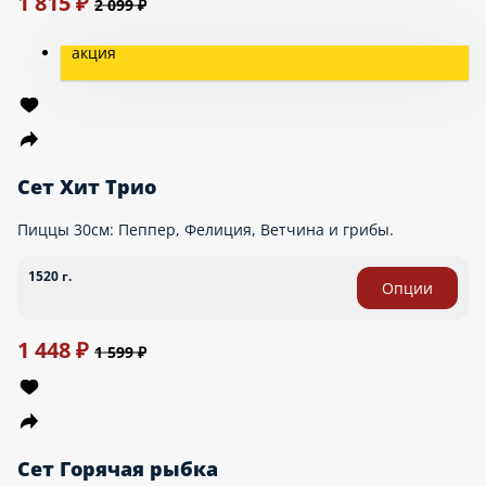
Сет Перекус На Троих
3 х Сэндвич Цезарь ролл
750 г.
Опции
659 ₽
Сет Снэк Бокс
Снэки: 2 х Картошки фри, 2 х Картошки По-деревенски, 2 х
Крылышек Баффало
900 г.
Опции
899 ₽
917 ₽
Сет Дуэт