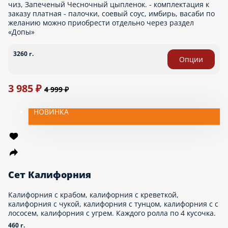
Состав: Горячий Цезарь ролл с курицей, Горячая Филадельфия
ролл, Горячий Якудза ролл, Горячий Дракон ролл, Жареный с
курицей и сливочным сыром, Запеченый Сырный цыпленок
ролл, Горячий Чесночный цыпленок ролл
2000 г.
999 ₽
Сет Тор
Состав: роллы: Горячая калифорния, Горячая филадельфия,
Горячий сырный цыпленок, Горячий якудза, Горячий цезарь с
курицей, Горячий дракон, Жареный с крабом.
2000 г.
Опции
999 ₽
Сет Магнито
Состав: Роллы: Калифорния с крабом, Филадельфия с огурцом,