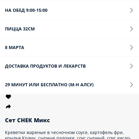
1 395 ₽
Сет Морской
Жареный с эсколаром в шапочке, жареный с мидиями в
шапочке, запеченый с эсколаром в шапочке, горячая
калифорния
970 г.
1 389 ₽
Сет Нежный
Филадельфия с креветкой, цезарь ролл с креветкой, запеченый
с креветкой в шапочке (этот ролл не предназначены для
окунания в соевый соус), запеченый с эсколаром в шапочке
890 г.
1 489 ₽
акция