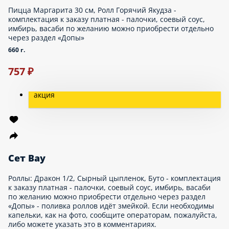
1000 г.
1 342 ₽
1 499 ₽
Сет Мясной
Пиццы 30см: Мясной Пир, Охотник
1020 г.
Опции
1 016 ₽
1 069 ₽
Хит
Сет Халяль
Состав: Пицца: Чикен 30см, Роллы: Запеченый Цезарь с
курицей, Горячий Якудза - комплектация к заказу платная -
палочки, соевый соус, имбирь, васаби по желанию можно
приобрести отдельно через раздел «Допы»
1060 г.