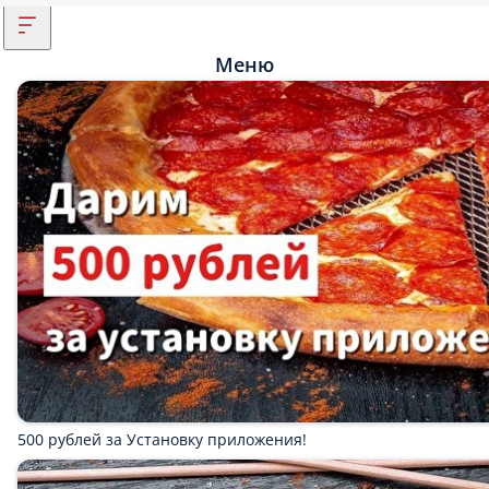
Меню
500 рублей за Установку приложения!
Дарим 500 рублей в День Рождения!
Получайте 300 рублей за каждого приглашенного по личному
коду друга!
Мы рекомендуем
Популярное
Акционные блюда
Стритфуд
Блюда на гриле
УФО бургеры