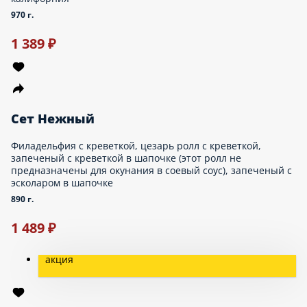
акция
Сет Лососевый
Пицца Лососевая 25см, классический ролл с лососем, жаренный
ролл с лососем, запеченный ролл с лососем. - комплектация к
заказу платная - палочки, соевый соус, имбирь, васаби по
желанию можно приобрести отдельно через раздел «Допы»
880 г.
1 467 ₽
1 599 ₽
Сет Дамский
Пиццы 30см: Гавайская, Цезарь
1020 г.
989 ₽
999 ₽