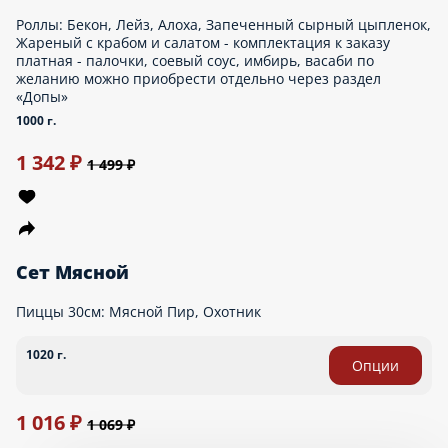
Сет Микс
Роллы: Острый с креветкой и масаго, Сливочный с крабом,
Филадельфия с огурцом, Мехико с копченым лососем, Ролл с
лососем. - комплектация к заказу платная - палочки, соевый
соус, имбирь, васаби по желанию можно приобрести отдельно
через раздел «Допы»
620 г.
1 357 ₽
1 499 ₽
акция
Сет Популярный
Роллы: Горячий цезарь с курицей, жареный с лососем с соусом
спайс, Жареный с крабом, Запеченный Вегги чиз, Запеченный
Барбекю, Буто, Сырный цыпленок. - комплектация к заказу
платная - палочки, соевый соус, имбирь, васаби по желанию
можно приобрести отдельно через раздел «Допы» - поливка