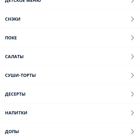
Жареный с эсколаром в шапочке, жареный с курицей в
шапочке, горячая калифорния, горячий цезарь ролл с курицей
950 г.
1 313 ₽
Сет Взрывной
Горячий динамит, горячий якудза, запеченый итальянский,
горячий унаги, запеченый с мидиями в шапочке
1065 г.
1 737 ₽
Сет Вкусный
Горячий цезарь с креветкой; горячий сырный цыпленок;
запеченый с курицей в шапочке и с креветкой в шапочке (эти
роллы не предназначены для окунания в соевый соус)
945 г.