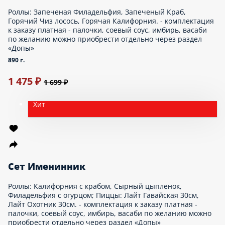
Роллы: Калифорния ролл с крабом, Летний ролл, Суси пицца с
курицей ролл, Горячий Унаги голд ролл.
1097 г.
Опции
999 ₽
1 016 ₽
Сет Дай пять
Состав: пиццы 33см ЛАЙТ: Палермо, Сырный цыпленок, Бекон,
Охотник, Ветчина и грибы.
2750 г.
Опции
1 399 ₽
Сет Великолепная семерка
Состав: пиццы 33см ЛАЙТ: Баварская с горчицей, Гавайская,
Пепперони, Цыпленок барбекю, Грибная, Охотник, Мясной пир.