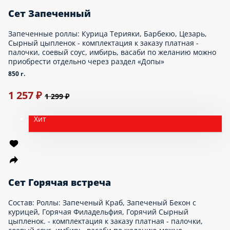
акция
Дай пять
Состав: пиццы 30см: Палермо, Сырный цыпленок, Бекон,
Охотник, Ветчина и грибы.
2470 г.
2 386 ₽
2 999 ₽
Сет Ролломания
Роллы: классический с огурцом, классический с курицей,
Сливочный с лососем, Сливочный с крабом, Филадельфия с
огурцом, Буто, Калифорния , Горячий Цезарь с курицей,
Горячий Чиз лосось, Горячая Калифорния. - комплектация к
заказу платная - палочки, соевый соус, имбирь, васаби по
желанию можно приобрести отдельно через раздел «Допы»