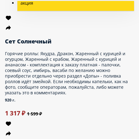
Сет Happy Суши
Роллы: Бекон с курицей, Алоха, Сырный цыпленок, Буто,
Горячий чесночный цыпленок, Горячий Якудза, Горячая
калифорния, Запеченая курица терияки, Запеченый цезарь с
курицей. - комплектация к заказу платная - палочки, соевый
соус, имбирь, васаби по желанию можно приобрести отдельно
через раздел «Допы»
1890 г.
2 676 ₽
3 299 ₽
Сет Хорошая компания
Пиццы: Лайт Фелиция 30см, Лайт Баварская с горчицей 30см;
Роллы: Бонито, Лэйз, Цезарь с курицей, Горячий сырный
цыпленок - комплектация к заказу платная - палочки, соевый
соус, имбирь, васаби по желанию можно приобрести отдельно
через раздел «Допы»
1530 г.
2 125 ₽
2 399 ₽