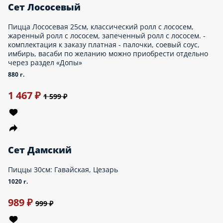
Запеченные роллы: Курица Терияки, Барбекю, Цезарь, Сырный
цыпленок - комплектация к заказу платная - палочки, соевый
соус, имбирь, васаби по желанию можно приобрести отдельно
через раздел «Допы»
850 г.
1 257 ₽
1 299 ₽
Хит
Сет Горячая встреча
Состав: Роллы: Запеченый Краб, Запеченый Бекон с курицей,
Горячая Филадельфия, Горячий Сырный цыпленок. -
комплектация к заказу платная - палочки, соевый соус, имбирь,
васаби по желанию можно приобрести отдельно через раздел
«Допы»
890 г.
1 332 ₽
1 499 ₽