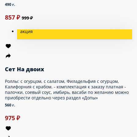
1 127 ₽
1 199 ₽
Сет Огонь
Горячие роллы: Сырный цыпленок, Чесночный Цыпленок;
Запеченные роллы: Вегги Чиз, Цезарь - комплектация к заказу
платная - палочки, соевый соус, имбирь, васаби по желанию
можно приобрести отдельно через раздел «Допы» - поливка
роллов идёт змейкой. Если необходимы капельки, как на фото,
сообщите операторам, пожалуйста, либо можете указать это в
комментариях.
880 г.
1 137 ₽
1 399 ₽
Сет Пивной
Пицца 30см: Мясной Пир; Снэки: Крылышки Баффало,
Картошка По-Деревенски