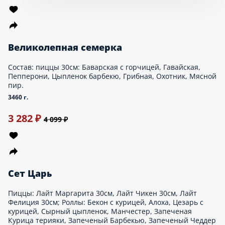
Роллы: Горячий чесночный цыпленок, Горячий Якудза, Цезарь
с курицей, Манчестер, Запеченный барбекю, Вегги чиз,
Жареный с курицей, Ролл с крабом, Ролл с огурцом.
1960 г.
Опции
999 ₽
Сет Генеральский
Состав: Запеченый Цезарь ролл с курицей, Запеченый
Барбекю ролл, Горячий 1000 островов ролл, Суси пицца с
курицей ролл, Горячая Калифорния ролл, Горячий Сырный
цыпленок ролл, Жареный с курицей и сливочным сыром
2000 г.
999 ₽
Сет Cherchez la femme (Шерше ля фам)