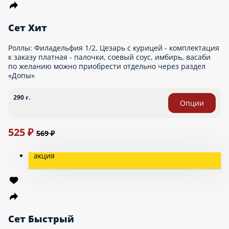
Сет Любимый
Роллы: Алоха, Цезарь с курицей, Лэйз, Сырный Цыпленок -
комплектация к заказу платная - палочки, соевый соус, имбирь,
васаби по желанию можно приобрести отдельно через раздел
«Допы» - поливка роллов идёт змейкой. Если необходимы
капельки, как на фото, сообщите операторам, пожалуйста, либо
можете указать это в комментариях.
730 г.
1 154 ₽
1 399 ₽
акция
Сет Выгодный
Роллы: Бекон, Лейз, Алоха, Запеченный сырный цыпленок,
Жареный с крабом и салатом - комплектация к заказу платная -
палочки, соевый соус, имбирь, васаби по желанию можно
приобрести отдельно через раздел «Допы»