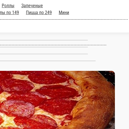
чие роллы
Пицца
по 149
Горячие роллы по
цца 32см
8 марта
Доставка