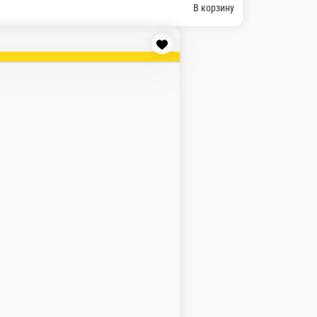
 свежие листья салата, пикантный сыр Пармезан, соус Цезарь