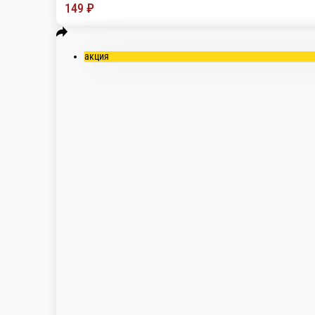
Горячий Цезарь
Состав: сочная копченая курочка, спелый томат,
315 г.
Опции
149 ₽
акция