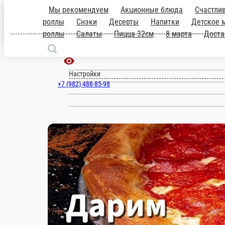
Мы рекомендуем
Акционные блюда
30см
Роллы
Запеченые роллы
Снэ
Чернушка
149
Запеченые роллы по 149
продуктов и лекарств
29 минут или
ru
Настройки
+7 (982) 488-85-98