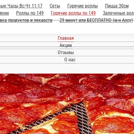
Счастливые Часы Вс-Чт 11-17
Сеты
Горя
ки
Десерты
Напитки
Детское меню
Роллы 
Пицца по 249
Мини роллы
Салаты
Пи
 БЕСПЛАТНО (м-н Алсу)
Главная
Акции
Отзывы
О нас