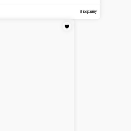
 через «Опции»)
 свежие листья салата, пикантный сыр Пармезан, соус Цезарь