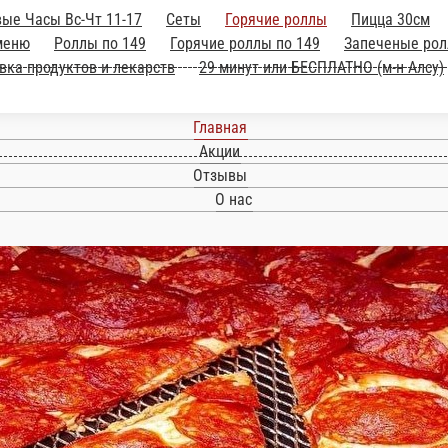
Счастливые Часы Вс-Чт 11-17
Сеты
Горя
ки
Десерты
Напитки
Детское меню
Роллы 
Пицца по 249
Мини роллы
Салаты
Пи
 БЕСПЛАТНО (м-н Алсу)
Главная
Акции
Отзывы
О нас