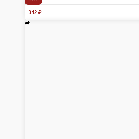
Горячий Цезарь (добавьте Соус Спайс
Состав: сочная копченая курочка, спелый томат,
180 г.
Опции
342 ₽