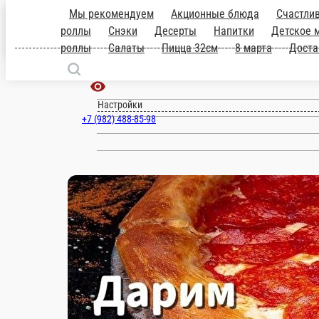
Мы рекомендуем
Акционные блюда
30см
Роллы
Запеченые роллы
Снэ
Чернушка
149
Запеченые роллы по 149
продуктов и лекарств
29 минут или
ru
Настройки
+7 (982) 488-85-98