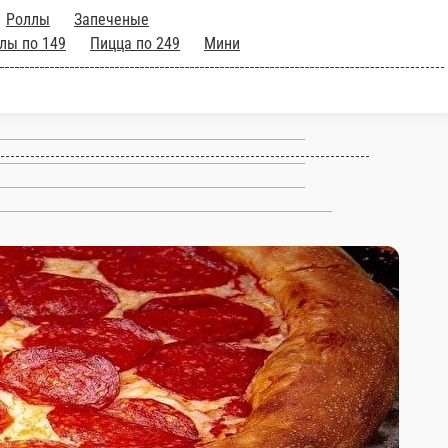
чие роллы
Пицца
по 149
Горячие роллы по
цца 32см
8 марта
Доставка