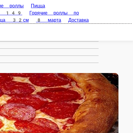
Роллы
Запеченые
лы по 149
Пицца по 249
Мини