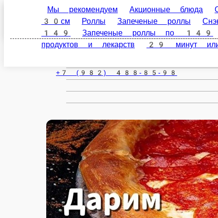
Мы рекомендуем
Акционные блюда
Счастлив
Чернушка
роллы
Снэки
Десерты
Напитки
Детское 
роллы
Салаты
Пицца 32см
8 марта
Доста
ru
Настройки
+7 (982) 488-85-98