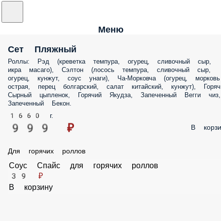
Меню
Сет Пляжный
Роллы: Рэд (креветка темпура, огурец, сливочный сыр,
икра масаго), Сэлтон (лосось темпура, сливочный сыр,
огурец, кунжут, соус унаги), Ча-Морковча (огурец, морковь
острая, перец болгарский, салат китайский, кунжут), Горяч
Сырный цыпленок, Горячий Якудза, Запеченный Вегги чиз,
Запеченный Бекон.
1660 г.
999 ₽
В корзи
Для горячих роллов
Соус Спайс для горячих роллов
39 ₽
В корзину