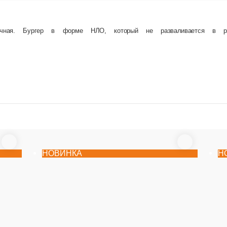
НОВИНКА
ный сыр, пюре малины, 1шт.
МОТИ сет
Рисовое тесто, творожный сыр, банан /пюре клубники/п