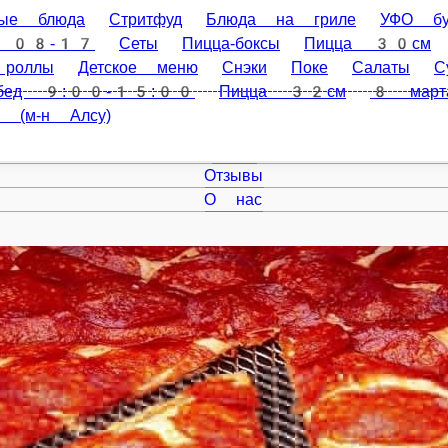
юда
Стритфуд
Блюда на гриле
УФО бургеры
ASIA hot 
25см
Роллы
Горячие роллы
Запеченые роллы
Класси
Десерты
Напитки
Допы
На обед 9:00-15:00
Пицца 32с
Главная
Акции
Отзывы
О нас