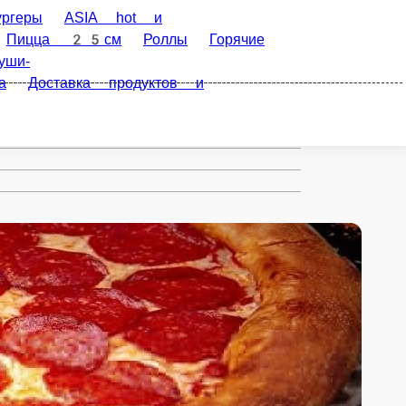
и Супы
Манты
Счастливые Часы Вс-Чт 08-
ческие роллы
Детское
м
8 марта
Доставка продуктов и