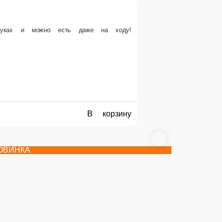
юре малины (3 моти)