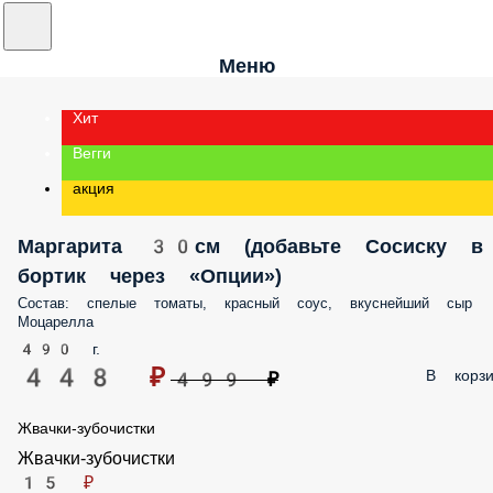
Меню
Хит
Вегги
акция
Маргарита 30см (добавьте Сосиску в борти
через «Опции»)
Состав: спелые томаты, красный соус, вкуснейший сыр Моцарелла
490 г.
448 ₽
В корз
499 ₽
Жвачки-зубочистки
Жвачки-зубочистки
15 ₽