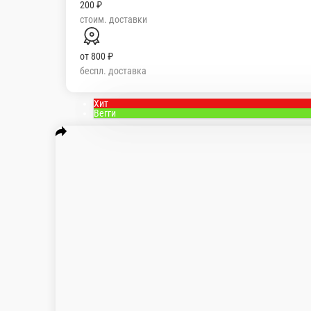
200 ₽
стоим. доставки
от
800 ₽
беспл. доставка
Мы рекомендуем
Популярное
Акционные бл
17
Сеты
Пицца-боксы
Пицца 30см
Пицца
торты
Десерты
Напитки
Допы
На обед 9:0
Хит
Вегги