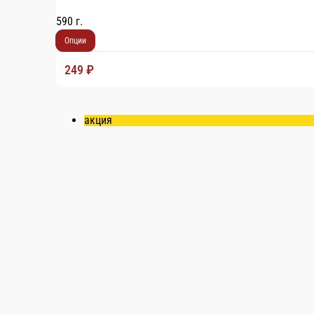
акция
Гавайская пицца
Состав: нежная ветчина, кусочки сочного ананаса, сливочный
560 г.
Опции
249 ₽
В корзину