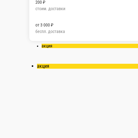
беспл. доставка
Мы рекомендуем
Акционные блюда
Счастливые Часы Вс-Чт 11-
149
Запеченые роллы по 149
Пицца по 249
Мини роллы
Салаты
П
акция