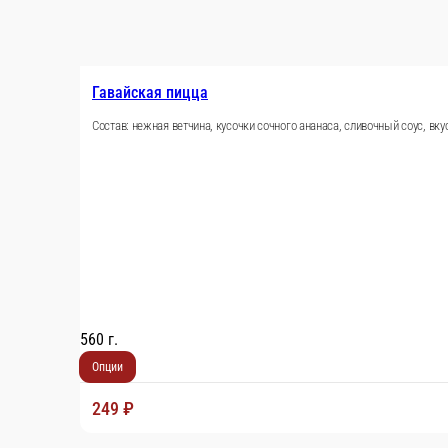
акция
Пепперони пицца дополненная
Колбаска пепперони, Свежие шампиньоны, Спелый томат, Огу
570 г.
Опции
249 ₽
В корзину