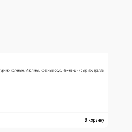
елла.