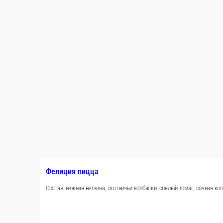
акция
Фелиция пицца
Состав: нежная ветчина, охотничьи колбаски, спелый томат, с
590 г.
Опции
249 ₽
В корзину