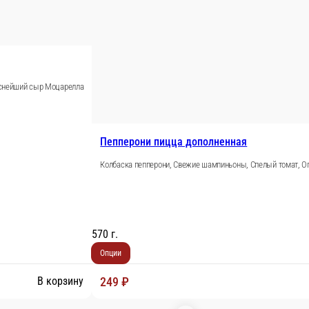
рчики соленые, Маслины, Красный соус, Нежнейший сыр моцар