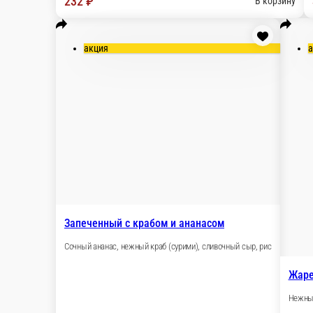
232 ₽
В корзину
акция
Запеченный с крабом и ананасом
Сочный ананас, нежный краб (сурими), сливочный сыр, рис
Жаре