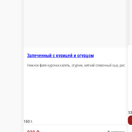
Запеченный с курицей и огурцом
Нежное филе курочки халяль, огурчик, мягкий сливочный сыр, рис
5
160 г.