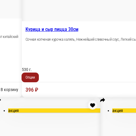
Курица и сыр пицца 30см
ат китайский
Сочная копченая курочка халяль, Нежнейший сливочный соус, Легкий с
530 г.
Опции
396 ₽
В корзину
акция
акция