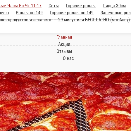
ые Часы Вс-Чт 11-17
Сеты
Горячие роллы
Пицца 30см
меню
Роллы по 149
Горячие роллы по 149
Запеченые рол
вка продуктов и лекарств
29 минут или БЕСПЛАТНО (м-н Алсу)
Главная
Акции
Отзывы
О нас