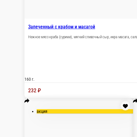
Запеченный с крабом и масагой
Нежное мясо краба (сурими), мягкий сливочный сыр, икра масага, сал
160 г.
232 ₽
акция