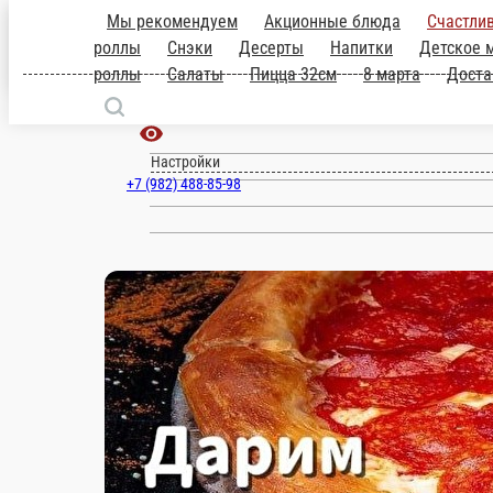
Мы рекомендуем
Акционные блюда
Счастлив
роллы
Снэки
Десерты
Напитки
Детское 
Чернушка
роллы
Салаты
Пицца 32см
8 марта
Доста
ru
Настройки
+7 (982) 488-85-98