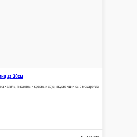
пицца 30см
ина халяль, пикантный красный соус, вкуснейший сыр моцарелла