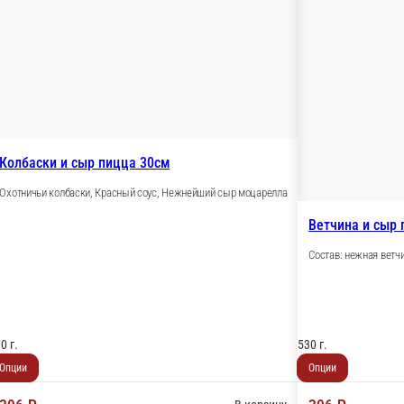
Колбаски и сыр пицца 30см
Охотничьи колбаски, Красный соус, Нежнейший сыр моцарелла
Ветчина и сыр 
Состав: нежная ветч
30 г.
530 г.
Опции
Опции