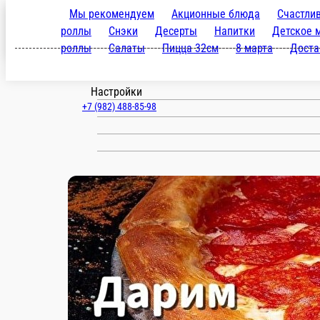
Мы рекомендуем
Акционные блюда
Счастлив
Чернушка
роллы
Снэки
Десерты
Напитки
Детское 
роллы
Салаты
Пицца 32см
8 марта
Доста
ru
Настройки
+7 (982) 488-85-98