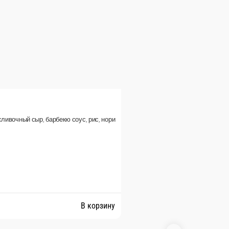
 сыр, барбекю соус, рис, нори
Запеченный Барбекю
Состав: копченая курочка, сочная копченая курочка, 
265 г.
Опции
149 ₽
В корзину