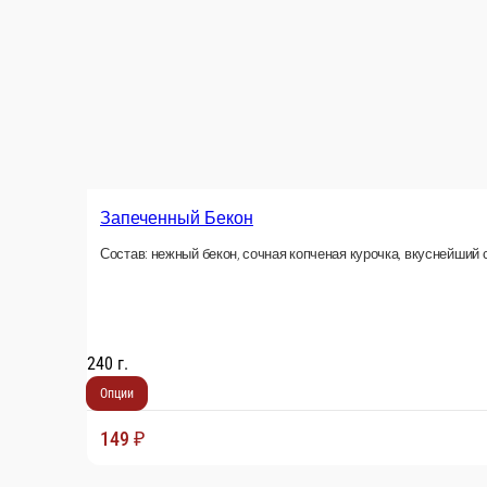
Запеченный Бекон
Состав: нежный бекон, сочная копченая курочка, вкуснейший сливочный
240 г.
Опции
149 ₽