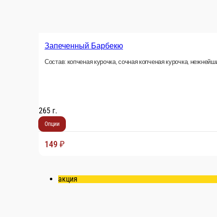
Запеченный Цезарь
Состав: сочная копченая курочка, спелый томат, хрустящие листья сала
270 г.
Опции
149 ₽
акция