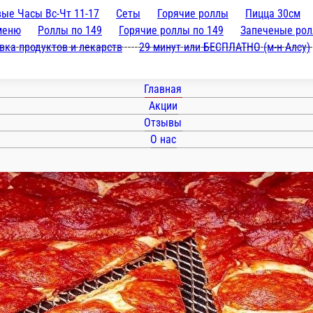
ые Часы Вс-Чт 11-17
Сеты
Горячие роллы
Пицца 30см
меню
Роллы по 149
Горячие роллы по 149
Запеченые рол
вка продуктов и лекарств
29 минут или БЕСПЛАТНО (м-н Алсу)
Главная
Акции
Отзывы
О нас